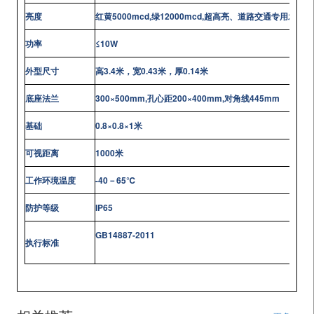
亮度
红黄5
000mcd,
绿12
000mcd,
超高亮、道路交通专用发光管
功率
≤
10W
外型尺寸
高
3.4
米，宽
0.43
米，厚
0.14
米
底座法兰
300
×
500mm,
孔心距
200
×
400mm,
对角线
445mm
基础
0.8
×
0.8
×
1
米
可视距离
1000
米
工作环境温度
-40
－
65
℃
防护等级
IP65
GB14887-2011
执行标准